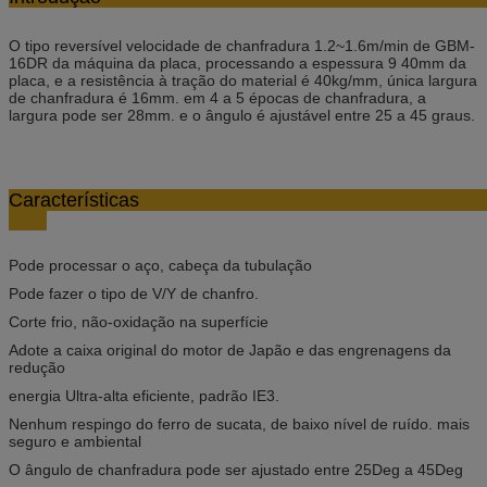
O tipo reversível velocidade de chanfradura 1.2~1.6m/min de GBM-
16DR da máquina da placa, processando a espessura 9 40mm da
placa, e a resistência à tração do material é 40kg/mm, única largura
de chanfradura é 16mm. em 4 a 5 épocas de chanfradura, a
largura pode ser 28mm. e o ângulo é ajustável entre 25 a 45 graus.
Caracterís
Pode processar o aço, cabeça da tubulação
Pode fazer o tipo de V/Y de chanfro.
Corte frio, não-oxidação na superfície
Adote a caixa original do motor de Japão e das engrenagens da
redução
energia Ultra-alta eficiente, padrão IE3.
Nenhum respingo do ferro de sucata, de baixo nível de ruído. mais
seguro e ambiental
O ângulo de chanfradura pode ser ajustado entre 25Deg a 45Deg