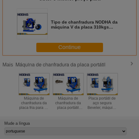
Tipo de chanfradura NODHA da
máquina V da placa 310kgs
portátil reversível/Y
Continue
Máquina de chanfradura da placa portátil
Mais
Máquina de
Máquina de
Placa portátil de
Máquin
chanfradura da
chanfradura da
aço segura
chanfrad
placa fria para 6 -
placa portátil
Beveler, máquina
placa po
30 milímetros de
ambiental para a
de chanfradura de
eficiente a
tipo grosso da
construção naval
borda
a embarc
placa de aço V/Y
W 1500
1.5~2.6m/Min da
pres
Mude a língua
placa