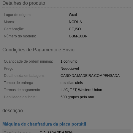
Detalhes do produto
Lugar de origem:
Wuxi
Marca:
NODHA
Certificação:
CE,ISO
Número do modelo:
GBM-16DR
Condições de Pagamento e Envio
Quantidade de ordem mínima:
1 conjunto
Preço:
Negociável
Detalhes da embalagem:
CASO DA MADEIRA COMPENSADA
Tempo de entrega:
dez dias úteis
Termos de pagamento:
L / C, T / T, Western Union
Habilidade da fonte:
500 grupos pelo ano
descrição
Máquina de chanfradura da placa portátil
Tensão do motor:
C.A. 380V 3PH 50Hz