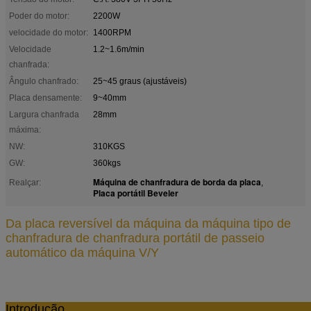
Poder do motor:
2200W
velocidade do motor:
1400RPM
Velocidade
1.2~1.6m/min
chanfrada:
Ângulo chanfrado:
25~45 graus (ajustáveis)
Placa densamente:
9~40mm
Largura chanfrada
28mm
máxima:
NW:
310KGS
GW:
360kgs
Máquina de chanfradura de borda da placa
Realçar:
,
Placa portátil Beveler
Da placa reversível da máquina da máquina tipo de
chanfradura de chanfradura portátil de passeio
automático da máquina V/Y
Introd