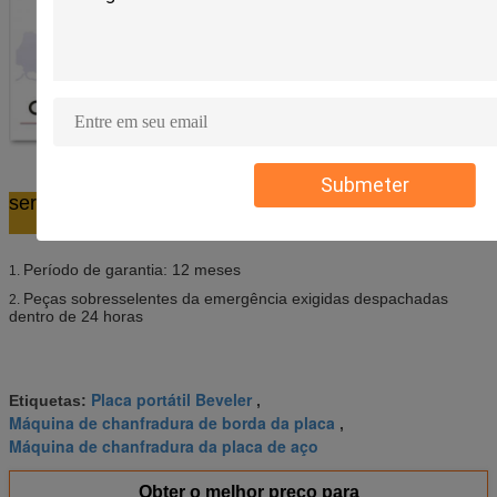
Submeter
serviço da Apó
Período de garantia: 12 meses
1.
Peças sobresselentes da emergência exigidas despachadas
2.
dentro de 24 horas
Placa portátil Beveler
Etiquetas:
,
Máquina de chanfradura de borda da placa
,
Máquina de chanfradura da placa de aço
Obter o melhor preço para