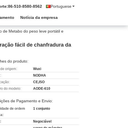
rte:
86-510-8580-8562
Portuguese
çamento
Notícia da empresa
ão de Metabo do peso leve portátil e
ração fácil de chanfradura da
hes do produto:
 de origem:
Wuxi
:
NODHA
icação:
CE,ISO
o do modelo:
AODE-610
ições de Pagamento e Envio:
idade de ordem
1 conjunto
a:
:
Negociável