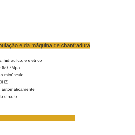
tubulação e da máquina de chanfradura
idráulico, e elétrico
0.6/0.7Mpa
pa minúsculo
60HZ
, automaticamente
o círculo