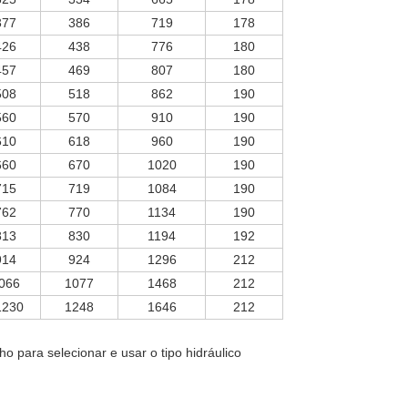
377
386
719
178
426
438
776
180
457
469
807
180
508
518
862
190
560
570
910
190
610
618
960
190
660
670
1020
190
715
719
1084
190
762
770
1134
190
813
830
1194
192
914
924
1296
212
066
1077
1468
212
1230
1248
1646
212
 para selecionar e usar o tipo hidráulico