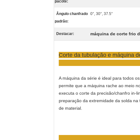
pacote:
Ângulo chanfrado
0°, 30°, 37.5°
padrão:
máquina de corte frio 
Destacar:
Corte da tubulação e máquina d
A máquina da série é ideal para todos o
permite que a máquina rache ao meio no
executa o corte da precisão/chanfro in-
preparação da extremidade da solda na 
de material.