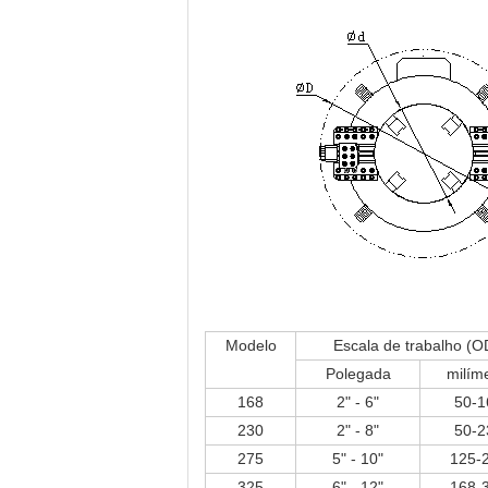
Modelo
Escala de trabalho (O
Polegada
milím
168
2" - 6"
50-1
230
2" - 8"
50-2
275
5" - 10"
125-
325
6" - 12"
168-