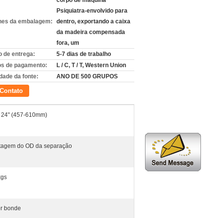
corpo de máquina
Psiquiatra-envolvido para
hes da embalagem:
dentro, exportando a caixa
da madeira compensada
fora, um
 de entrega:
5-7 dias de trabalho
s de pagamento:
L / C, T / T, Western Union
dade da fonte:
ANO DE 500 GRUPOS
Contato
- 24" (457-610mm)
agem do OD da separação
kgs
r bonde