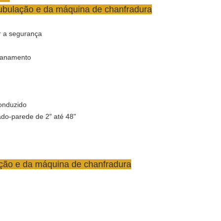
 tubulação e da máquina de chanfradura
r a segurança
canamento
conduzido
do-parede de 2" até 48"
lação e da máquina de chanfradura