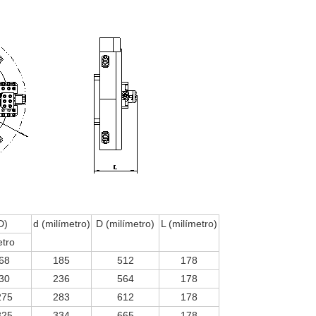
D)
d (milímetro)
D (milímetro)
L (milímetro)
etro
68
185
512
178
30
236
564
178
275
283
612
178
325
334
665
178