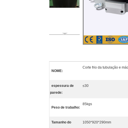
Corte frio da tubulação e má
NOME:
espessura de
≤30
parede:
85kgs
Peso de trabalho:
Tamanho do
1050*920*290mm