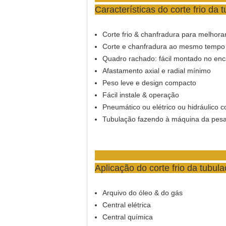
Características
do corte frio da
Corte frio & chanfradura para melhora
Corte e chanfradura ao mesmo tempo
Quadro rachado: fácil montado no en
Afastamento axial e radial mínimo
Peso leve e design compacto
Fácil instale & operação
Pneumático ou elétrico ou hidráulico 
Tubulação fazendo à máquina da pesa
Aplicação
do corte frio da tubu
Arquivo do óleo & do gás
Central elétrica
Central química