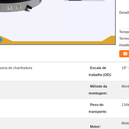
Detal
Tempo
Termo
Habili
quina de chanfradura
Escala de
18" 
trabalho (OD):
Método da
Mont
montagem:
Peso do
134
transporte:
Moto
Motor: