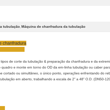
da tubulação
Máquina de chanfradura da tubulação
,
e chanfradura
s tipos de corte da tubulação & preparação da chanfradura e da extre
 quadro e monte em torno do OD da em-linha tubulação ou caber para 
line cortado ou simultâneo, o único ponto, operações enfrentando do r
tubulação em aberto, trabalhando a escala de 2" a 48" O.D. (DN50-12