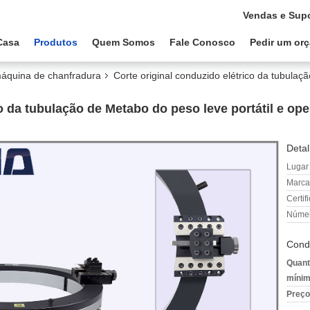
Vendas e Supo
Casa
Produtos
Quem Somos
Fale Conosco
Pedir um or
máquina de chanfradura
Corte original conduzido elétrico da tubulaç
o da tubulação de Metabo do peso leve portátil e ope
Detal
Lugar
Marca
Certif
Númer
Cond
Quant
mínim
Preço