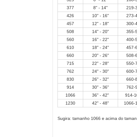
377
8" - 14"
219-
426
10" - 16"
273-
457
12" - 18"
300-
508
14" - 20"
355-
560
16" - 22"
400-
610
18" - 24"
457-
660
20" - 26"
508-
715
22" - 28"
550-
762
24" - 30"
600-
830
26" - 32"
660-
914
30" - 36"
762-
1066
36" - 42"
914-1
1230
42" - 48"
1066-
Sugira: tamanho 1066 e acima do tamanho